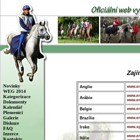
Zají
Novinky
Anglie
www.en
WEG 2014
www.en
Kategorizace
Arábie
www.em
Dokumenty
Kalendář
Belgie
www.en
Plemeníci
Galerie
Brazílie
www.en
Diskuze
Irsko
www.sp
FAQ
Inzerce
www.en
Itálie
Kontakty