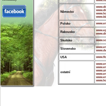
www.fis
www.dis
www.di
Německo
www.ho
www.bl
Polsko
www.en
www.ep
Rakousko
www.dis
Skotsko
www.sc
www.en
Slovensko
www.dv
USA
www.fl
www.en
www.en
www.a
ostatní
www.en
www.en
www.ho