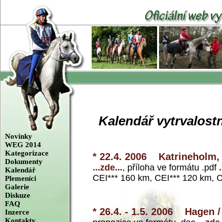
Kalendář vytrvalostn
Novinky
WEG 2014
Kategorizace
* 22.4. 2006 Katrineholm,
Dokumenty
...zde...
, příloha ve formátu .pdf
Kalendář
CEI*** 160 km, CEI*** 120 km, 
Plemeníci
Galerie
Diskuze
FAQ
* 26.4. - 1.5. 2006 Hagen 
Inzerce
Kontakty