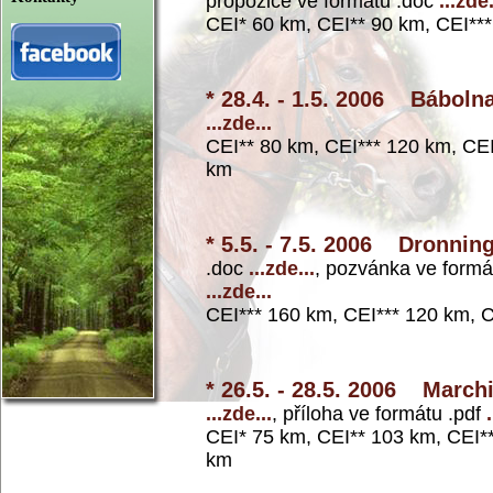
propozice ve formátu .doc
...zde.
CEI* 60 km, CEI** 90 km, CEI**
* 28.4. - 1.5. 2006 Báboln
...zde...
CEI** 80 km, CEI*** 120 km, CE
km
* 5.5. - 7.5. 2006 Dronnin
.doc
...zde...
, pozvánka ve formá
...zde...
CEI*** 160 km, CEI*** 120 km, 
* 26.5. - 28.5. 2006 Marchi
...zde...
, příloha ve formátu .pdf
CEI* 75 km, CEI** 103 km, CEI*
km