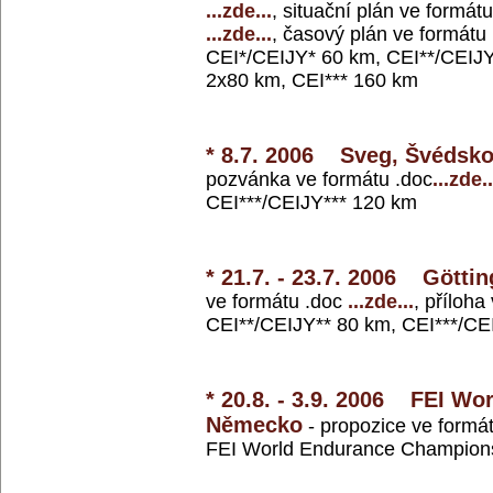
...zde...
, situační plán ve formát
...zde...
, časový plán ve formátu
CEI*/CEIJY* 60 km, CEI**/CEIJY
2x80 km, CEI*** 160 km
* 8.7. 2006 Sveg, Švédsk
pozvánka ve formátu .doc
...zde..
CEI***/CEIJY*** 120 km
* 21.7. - 23.7. 2006 Gött
ve formátu .doc
...zde...
, příloha
CEI**/CEIJY** 80 km, CEI***/CE
* 20.8. - 3.9. 2006 FEI W
Německo
- propozice ve formá
FEI World Endurance Champion