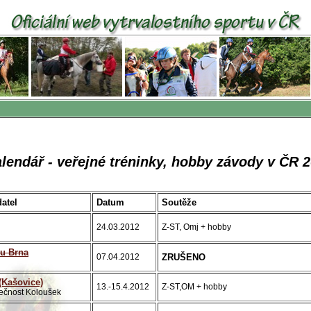
lendář - veřejné tréninky, hobby závody v ČR 
datel
Datum
Soutěže
24.03.2012
Z-ST, Omj + hobby
u Brna
07.04.2012
ZRUŠENO
Kašovice)
13.-15.4.2012
Z-ST,OM + hobby
ečnost Koloušek