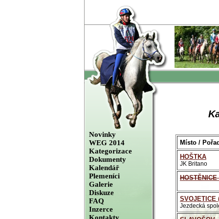
Ka
Novinky
WEG 2014
Místo / Pořa
Kategorizace
HOŠTKA
Dokumenty
JK Britano
Kalendář
Plemeníci
HOSTĚNICE 
Galerie
Diskuze
SVOJETICE (
FAQ
Jezdecká spol
Inzerce
Kontakty