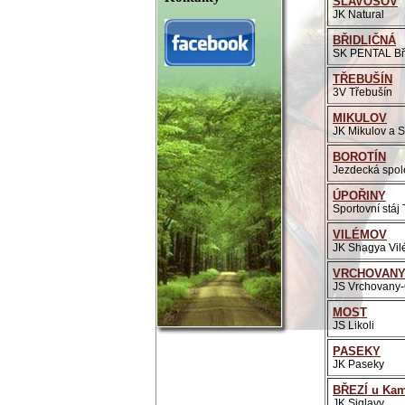
SLAVOŠOV
JK Natural
BŘIDLIČNÁ
SK PENTAL Bři
TŘEBUŠÍN
3V Třebušín
MIKULOV
JK Mikulov a St
BOROTÍN
Jezdecká spol
ÚPOŘINY
Sportovní stáj
VILÉMOV
JK Shagya Vi
VRCHOVAN
JS Vrchovany
MOST
JS Likoli
PASEKY
JK Paseky
BŘEZÍ u Ka
JK Siglavy