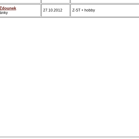
Zdounek
27.10.2012
Z-ST + hobby
šánky