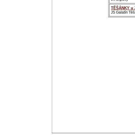
TĚŠÁNKY u 
JS Galatín Tě