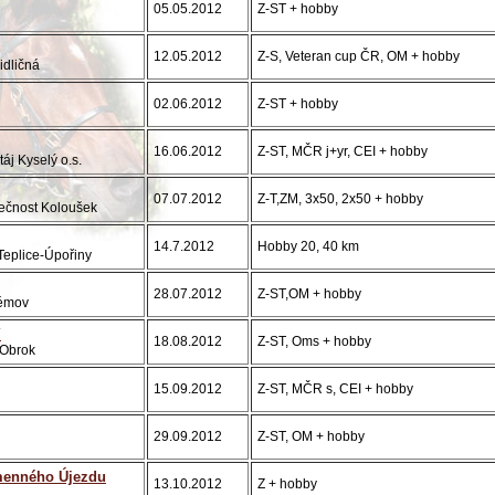
05.05.2012
Z-ST + hobby
12.05.2012
Z-S, Veteran cup ČR, OM + hobby
dličná
02.06.2012
Z-ST + hobby
16.06.2012
Z-ST, MČR j+yr, CEI + hobby
áj Kyselý o.s.
07.07.2012
Z-T,ZM, 3x50, 2x50 + hobby
ečnost Koloušek
14.7.2012
Hobby 20, 40 km
 Teplice-Úpořiny
28.07.2012
Z-ST,OM + hobby
lémov
Y
18.08.2012
Z-ST, Oms + hobby
-Obrok
15.09.2012
Z-ST, MČR s, CEI + hobby
29.09.2012
Z-ST, OM + hobby
menného Újezdu
13.10.2012
Z + hobby