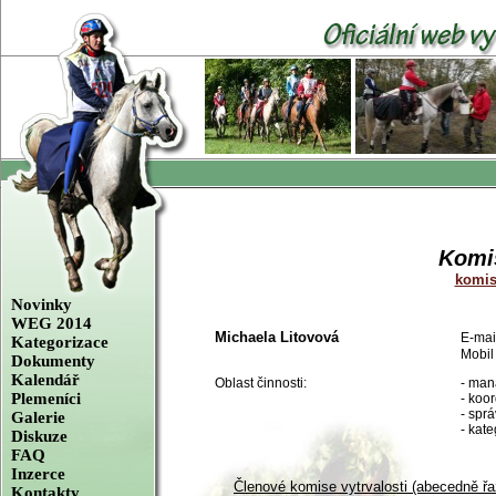
Komis
komis
Novinky
WEG 2014
Michaela Litovová
E-mai
Kategorizace
Mobil
Dokumenty
Kalendář
Oblast činnosti:
- man
Plemeníci
- koo
- spr
Galerie
- kat
Diskuze
FAQ
Inzerce
Členové komise vytrvalosti (abecedně řa
Kontakty