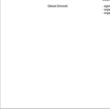
Oblast činnosti:
- ag
- org
- org