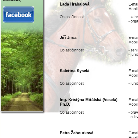
Lada Hrabalová
E-mai
Mobil
Oblast činnosti:
- zahr
- org
Jiří Jirsa
E-mai
Mobil
Oblast činnosti:
- sen
- jun
Kateřina Kyselá
E-mai
Mobil
Oblast činnosti:
- juni
Ing. Kristýna Miřátská (Veselá)
E-mai
Ph.D.
Mobil
Oblast činnosti:
- pra
- sch
Petra Žahourková
E-mai
Mobil