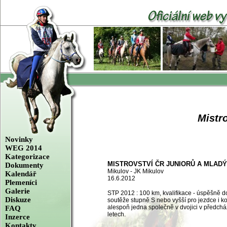
Mistr
Novinky
WEG 2014
Kategorizace
MISTROVSTVÍ ČR JUNIORŮ A MLAD
Dokumenty
Mikulov - JK Mikulov
Kalendář
16.6.2012
Plemeníci
Galerie
STP 2012 : 100 km, kvalifikace - úspěšně 
Diskuze
soutěže stupně S nebo vyšší pro jezdce i ko
alespoň jedna společně v dvojici v předchá
FAQ
letech.
Inzerce
Kontakty