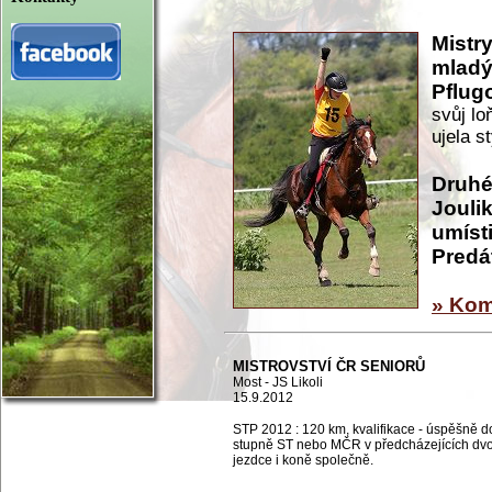
Mistr
mladý
Pflug
svůj lo
ujela st
Druhé 
Joulik
umíst
Predá
» Kom
MISTROVSTVÍ ČR SENIORŮ
Most - JS Likoli
15.9.2012
STP 2012 : 120 km, kvalifikace - úspěšně 
stupně ST nebo MČR v předcházejících dvo
jezdce i koně společně.