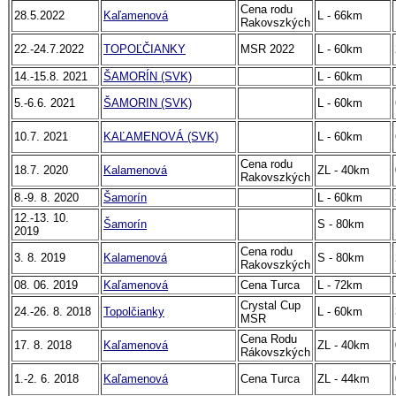
Cena rodu
28.5.2022
Kaľamenová
L - 66km
Rakovszkých
22.-24.7.2022
TOPOĽČIANKY
MSR 2022
L - 60km
14.-15.8. 2021
ŠAMORÍN (SVK)
L - 60km
5.-6.6. 2021
ŠAMORIN (SVK)
L - 60km
10.7. 2021
KAĽAMENOVÁ (SVK)
L - 60km
Cena rodu
18.7. 2020
Kalamenová
ZL - 40km
Rakovszkých
8.-9. 8. 2020
Šamorín
L - 60km
12.-13. 10.
Šamorín
S - 80km
2019
Cena rodu
3. 8. 2019
Kalamenová
S - 80km
Rakovszkých
08. 06. 2019
Kaľamenová
Cena Turca
L - 72km
Crystal Cup
24.-26. 8. 2018
Topolčianky
L - 60km
MSR
Cena Rodu
17. 8. 2018
Kaľamenová
ZL - 40km
Rákovszkých
1.-2. 6. 2018
Kaľamenová
Cena Turca
ZL - 44km