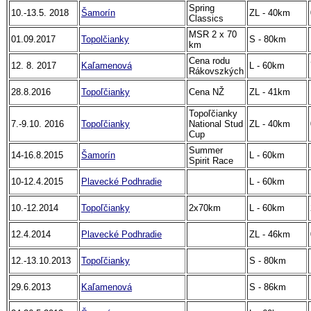
Spring
10.-13.5. 2018
Šamorín
ZL - 40km
Classics
MSR 2 x 70
01.09.2017
Topolčianky
S - 80km
km
Cena rodu
12. 8. 2017
Kaľamenová
L - 60km
Rákovszkých
28.8.2016
Topoľčianky
Cena NŽ
ZL - 41km
Topoľčianky
7.-9.10. 2016
Topoľčianky
National Stud
ZL - 40km
Cup
Summer
14-16.8.2015
Šamorín
L - 60km
Spirit Race
10-12.4.2015
Plavecké Podhradie
L - 60km
10.-12.2014
Topoľčianky
2x70km
L - 60km
12.4.2014
Plavecké Podhradie
ZL - 46km
12.-13.10.2013
Topoľčianky
S - 80km
29.6.2013
Kaľamenová
S - 86km