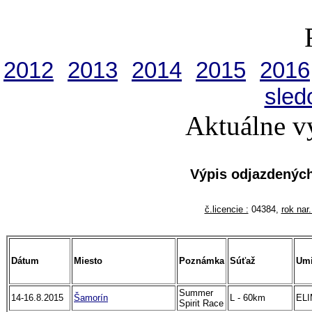
2012
2013
2014
2015
2016
sled
Aktuálne v
Výpis odjazdenýc
č.licencie :
04384,
rok nar.
Dátum
Miesto
Poznámka
Súťaž
Umi
Summer
14-16.8.2015
Šamorín
L - 60km
EL
Spirit Race