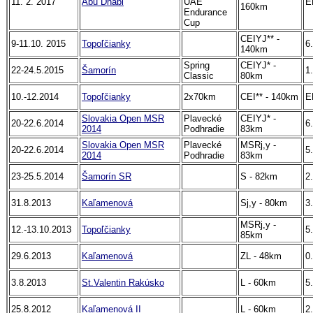
11. 2. 2017
Abu Dhabi
UAE
E
160km
Endurance
Cup
CEIYJ** -
9-11.10. 2015
Topoľčianky
6.
140km
Spring
CEIYJ* -
22-24.5.2015
Šamorín
1.
Classic
80km
10.-12.2014
Topoľčianky
2x70km
CEI** - 140km
E
Slovakia Open MSR
Plavecké
CEIYJ* -
20-22.6.2014
6.
2014
Podhradie
83km
Slovakia Open MSR
Plavecké
MSRj,y -
20-22.6.2014
5.
2014
Podhradie
83km
23-25.5.2014
Šamorín SR
S - 82km
2.
31.8.2013
Kaľamenová
Sj,y - 80km
3.
MSRj,y -
12.-13.10.2013
Topoľčianky
5.
85km
29.6.2013
Kaľamenová
ZL - 48km
0.
3.8.2013
St.Valentin Rakúsko
L - 60km
5.
25.8.2012
Kaľamenová II
L - 60km
2.