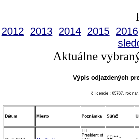
2012
2013
2014
2015
2016
sled
Aktuálne vybraný
Výpis odjazdených p
č.licencie :
05787,
rok nar.
Dátum
Miesto
Poznámka
Súťaž
U
HH
President of
CEI*** -