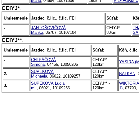
Mário
, 04654, 10071506
160km
VILAFORMIU
CEIYJ*
:
Umiestnenie
Jazdec, č.lic., č.lic. FEI
Súťaž
Kôň
JANTOŠOVIČOVÁ
CEIYJ* -
TH
1.
Marika
, 05787, 10107104
80km
SA
CEIYJ**
:
Umiestnenie
Jazdec, č.lic., č.lic. FEI
Súťaž
Kôň, č.lic.
CHLPÁČOVÁ
CEIYJ** -
1.
YASIRA (Me
Simona
, 04456, 10056206
120km
SUPEKOVÁ
CEIYJ** -
2.
BALKAN
,
Michaela
, 06022, 10109257
120km
SUPEKOVÁ Lucia
CEIYJ** -
WIKTÓRIA 
3.
ml.
, 06021, 10109256
120km
1)
, 07790,