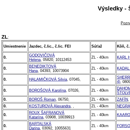
Výsledky - 
Pozn
ZL
:
Umiestnenie
Jazdec, č.lic., č.lic. FEI
Súťaž
Kôň, č.l
GODOVIČOVÁ
0.
ZL - 40km
KARL 
Helena
, 05820, 10112453
BENEDIKTOVÁ
0.
ZL - 40km
KADAL 
Hana
, 04393, 10073904
SHERRY
0.
HALAMIČKOVÁ Silvia
, 07045,
ZL - 40km
4)
, 080
DAHOMA
0.
BOROŠOVÁ Karolína
, 07026,
ZL - 40km
ŠTOLV
0.
BOROŠ Roman
, 06750,
ZL - 40km
ZAFÍN
,
0.
KOSTUROVÁ Alexandra
, ,
ZL - 40km
NEGR
ROUX ŠAFRANOVÁ
0.
ZL - 40km
KAARO
Katarína
, 03908, 10039913
BARTALSKÁ
0.
ZL - 40km
FORSO
Darina
, 03092, 10055631