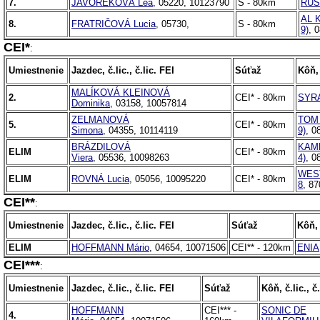
7.
JAVOREKOVÁ Lea
, 05220, 10123790
S - 80km
RUS
AL 
8.
FRATRIČOVÁ Lucia
, 05730,
S - 80km
9)
, 
CEI*
:
Umiestnenie
Jazdec, č.lic., č.lic. FEI
Súťaž
Kôň, 
MALÍKOVÁ KLEINOVÁ
2.
CEI* - 80km
SYR
Dominika
, 03158, 10057814
ZELMANOVÁ
TOM 
5.
CEI* - 80km
Simona
, 04355, 10114119
9)
, 0
BRÁZDILOVÁ
KAME
ELIM
CEI* - 80km
Viera
, 05536, 10098263
4)
, 0
WEST
ELIM
ROVNÁ Lucia
, 05056, 10095220
CEI* - 80km
8
, 8
CEI**
:
Umiestnenie
Jazdec, č.lic., č.lic. FEI
Súťaž
Kôň, 
ELIM
HOFFMANN Mário
, 04654, 10071506
CEI** - 120km
ENIA
CEI***
:
Umiestnenie
Jazdec, č.lic., č.lic. FEI
Súťaž
Kôň, č.lic., č
HOFFMANN
CEI*** -
SONIC DE
4.