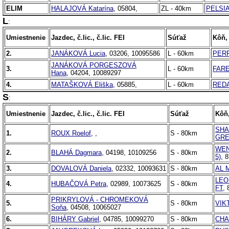
ELIM
HALAJOVÁ Katarína
, 05804,
ZL - 40km
PELSI
L
:
Umiestnenie
Jazdec, č.lic., č.lic. FEI
Súťaž
Kôň, 
2.
JANÁKOVÁ Lucia
, 03206, 10095586
L - 60km
PER
JANÁKOVÁ PORGESZOVÁ
3.
L - 60km
FAR
Hana
, 04204, 10089297
4.
MATAŠKOVÁ Eliška
, 05885,
L - 60km
RED
S
:
Umiestnenie
Jazdec, č.lic., č.lic. FEI
Súťaž
Kôň,
SHA
1.
ROUX Roelof
, ,
S - 80km
GRE
WEN
2.
BLAHÁ Dagmara
, 04198, 10109256
S - 80km
5)
, 
3.
DOVALOVÁ Daniela
, 02332, 10093631
S - 80km
AL 
LEO
4.
HUBAČOVÁ Petra
, 02989, 10073625
S - 80km
FT
,
PRIKRYLOVÁ - CHROMEKOVÁ
5.
S - 80km
VIK
Soňa
, 04508, 10065027
6.
BIHÁRY Gabriel
, 04785, 10099270
S - 80km
CHA