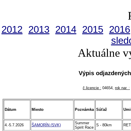
2012
2013
2014
2015
2016
sled
Aktuálne v
Výpis odjazdenýc
č.licencie :
04654,
rok nar. :
Dátum
Miesto
Poznámka
Súťaž
Umi
Summer
4.-5.7.2026
ŠAMORÍN (SVK)
S - 80km
RET
Spirit Race