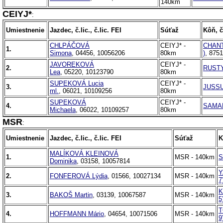
140km
CEIYJ*
:
Umiestnenie
Jazdec, č.lic., č.lic. FEI
Súťaž
Kôň, č.
CHLPÁČOVÁ
CEIYJ* -
CHANTA
1.
Simona
, 04456, 10056206
80km
)
, 875
JAVOREKOVÁ
CEIYJ* -
2.
RUST
Lea
, 05220, 10123790
80km
SUPEKOVÁ Lucia
CEIYJ* -
3.
JUSSU
ml.
, 06021, 10109256
80km
SUPEKOVÁ
CEIYJ* -
4.
SAMA
Michaela
, 06022, 10109257
80km
MSR
:
Umiestnenie
Jazdec, č.lic., č.lic. FEI
Súťaž
K
MALÍKOVÁ KLEINOVÁ
1.
MSR - 140km
S
Dominika
, 03158, 10057814
Y
2.
FONFEROVÁ Lýdia
, 01566, 10027134
MSR - 140km
7
K
3.
BAKOŠ Martin
, 03139, 10067587
MSR - 140km
5
T
4.
HOFFMANN Mário
, 04654, 10071506
MSR - 140km
9