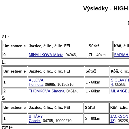
Výsledky - HIGH
ZL
:
Umiestnenie
Jazdec, č.lic., č.lic. FEI
Súťaž
Kôň, č.li
0.
MIHALIKOVÁ Milota
, 04046,
ZL - 40km
SARIAH
L
:
Umiestnenie
Jazdec, č.lic., č.lic. FEI
Súťaž
Kôň, č.lic.
ÁLLOVÁ
SIGLAVY 
1.
L - 60km
Henrieta
, 06985, 10136216
4
, 08289,
2.
THOMKOVÁ Simona
, 04514,
L - 60km
ML ANGE
S
:
Umiestnenie
Jazdec, č.lic., č.lic. FEI
Súťaž
Kôň, č.lic.
BIHÁRY
JACKSON F
1.
S - 80km
Gabriel
, 04785, 10099270
13)
, 08228
CEI*
: