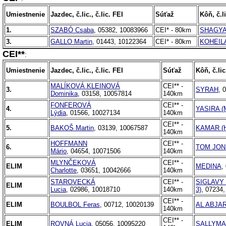
Umiestnenie
Jazdec, č.lic., č.lic. FEI
Súťaž
Kôň, č.li
1.
SZABÓ Csaba
, 05382, 10083966
CEI* - 80km
SHAGYA
3.
GALLO Martin
, 01443, 10122364
CEI* - 80km
KOHEIL
CEI**
:
Umiestnenie
Jazdec, č.lic., č.lic. FEI
Súťaž
Kôň, č.lic
MALÍKOVÁ KLEINOVÁ
CEI** -
3.
SYRAH
, 
Dominika
, 03158, 10057814
140km
FONFEROVÁ
CEI** -
4.
YASIRA (M
Lýdia
, 01566, 10027134
140km
CEI** -
5.
BAKOŠ Martin
, 03139, 10067587
KAMAR (H
140km
HOFFMANN
CEI** -
6.
TOM JONE
Mário
, 04654, 10071506
140km
MLYNČEKOVÁ
CEI** -
ELIM
MEDINA
,
Charlotte
, 03651, 10042666
140km
STAROVECKÁ
CEI** -
SIGLAVY 
ELIM
Lucia
, 02986, 10018710
140km
3)
, 07234
CEI** -
ELIM
BOULBOL Feras
, 00712, 10020139
AL ABJAR
140km
CEI** -
ELIM
ROVNÁ Lucia
, 05056, 10095220
SALLYMA