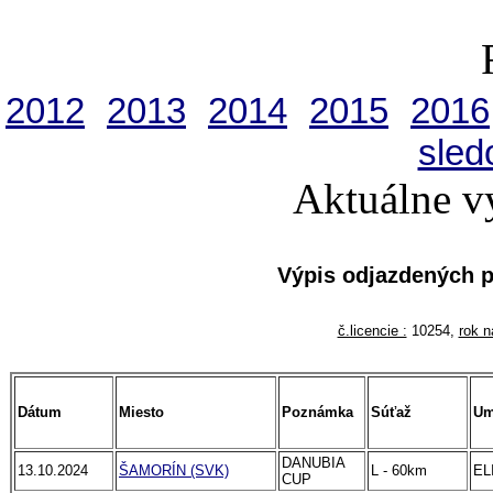
2012
2013
2014
2015
2016
sled
Aktuálne v
Výpis odjazdených 
č.licencie :
10254,
rok na
Dátum
Miesto
Poznámka
Súťaž
Um
DANUBIA
13.10.2024
ŠAMORÍN (SVK)
L - 60km
EL
CUP