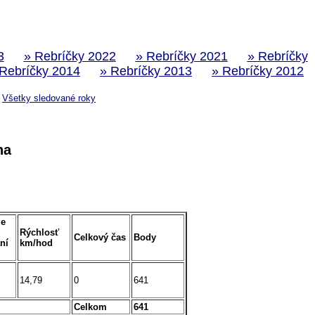
3
» Rebríčky 2022
» Rebríčky 2021
» Rebríčky
 Rebríčky 2014
» Rebríčky 2013
» Rebríčky 2012
Všetky sledované roky
na
ie
Rýchlosť
Celkový čas
Body
ní
km/hod
14,79
0
641
Celkom
641