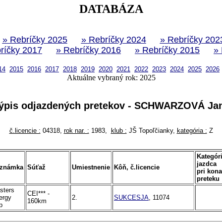
DATABÁZA
» Rebríčky 2025
» Rebríčky 2024
» Rebríčky 202
ríčky 2017
» Rebríčky 2016
» Rebríčky 2015
»
14
2015
2016
2017
2018
2019
2020
2021
2022
2023
2024
2025
2026
Aktuálne vybraný rok: 2025
ýpis odjazdených pretekov - SCHWARZOVÁ Ja
č.licencie :
04318,
rok nar. :
1983,
klub :
JŠ Topoľčianky,
kategória :
Z
Kategór
jazdca
známka
Súťaž
Umiestnenie
Kôň, č.licencie
pri kona
preteku
sters
CEI*** -
ergy
2.
SUKCESJA
, 11074
160km
p