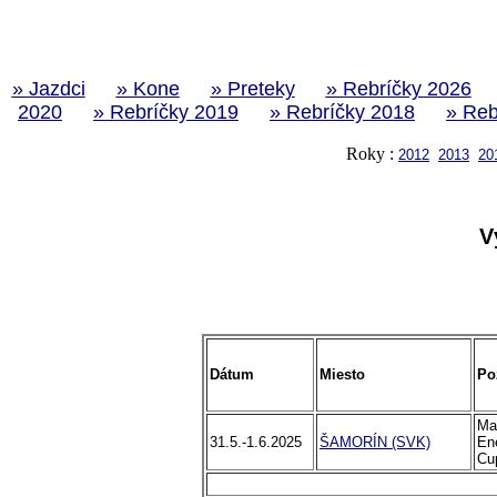
» Jazdci
» Kone
» Preteky
» Rebríčky 2026
2020
» Rebríčky 2019
» Rebríčky 2018
» Reb
Roky :
2012
2013
20
V
Dátum
Miesto
Po
Ma
31.5.-1.6.2025
ŠAMORÍN (SVK)
En
Cu