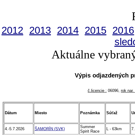
2012
2013
2014
2015
2016
sled
Aktuálne vybraný
Výpis odjazdených p
č.licencie :
06096,
rok nar. 
Dátum
Miesto
Poznámka
Súťaž
U
Summer
4.-5.7.2026
ŠAMORÍN (SVK)
L - 63km
7.
Spirit Race