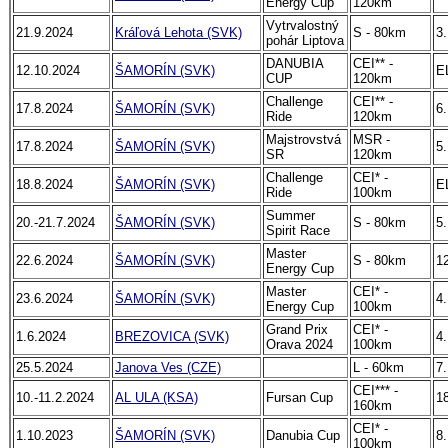
Energy Cup
120km
Vytrvalostný
21.9.2024
Kráľová Lehota (SVK)
S - 80km
3.
pohár Liptova
DANUBIA
CEI** -
12.10.2024
ŠAMORÍN (SVK)
E
CUP
120km
Challenge
CEI** -
17.8.2024
ŠAMORÍN (SVK)
6.
Ride
120km
Majstrovstvá
MSR -
17.8.2024
ŠAMORÍN (SVK)
5.
SR
120km
Challenge
CEI* -
18.8.2024
ŠAMORÍN (SVK)
E
Ride
100km
Summer
20.-21.7.2024
ŠAMORÍN (SVK)
S - 80km
5.
Spirit Race
Master
22.6.2024
ŠAMORÍN (SVK)
S - 80km
12
Energy Cup
Master
CEI* -
23.6.2024
ŠAMORÍN (SVK)
4.
Energy Cup
100km
Grand Prix
CEI* -
1.6.2024
BREZOVICA (SVK)
4.
Orava 2024
100km
25.5.2024
Janova Ves (CZE)
L - 60km
7.
CEI*** -
10.-11.2.2024
AL ULA (KSA)
Fursan Cup
18
160km
CEI* -
1.10.2023
ŠAMORÍN (SVK)
Danubia Cup
8.
100km