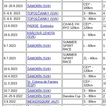
CEI* -
19.-20.8.2023
ŠAMORÍN (SVK)
2.
100km
5.-6.8. 2023
TOPOĽČIANKY (SVK)
S - 80km
4.
5.-6.8. 2023
TOPOĽČIANKY (SVK)
S - 80km
2.
CH-M-E-YH
CEI** -
13.8.2023
PADISE, Estónsko
12
8YO 120km
120km
KRÁĽOVÁ LEHOTA
24.6.2023
L - 60km
4.
(SVK)
SUMMER
9.7.2023
ŠAMORÍN (SVK)
SPIRIT
L - 60km
1.
RACE
SUMMER
8.7.2023
ŠAMORÍN (SVK)
SPIRIT
ZL - 40km
0.
RACE
CEI** -
10.6.2023
ŠAMORÍN (SVK)
9.
120km
16.4.2023
ŠAMORÍN (SVK)
S - 80km
1.
St. Coloma de Farners
CEI* -
11.3.2023
19
(ESP)
102km
10.7.2022
ŠAMORÍN (SVK)
S - 80km
4.
24.-25.9.2022
ŠAMORÍN (SVK)
Danubia Cup
S - 80km
2.
3.9.2022
WEIKERSDORF (AUT)
S - 80km
E