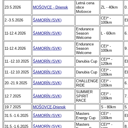
Letná cena
23.5.2026
MOŠOVCE - Drienok
obce
ZL - 40km
0.
Mošovce
CEI* -
2.-3.5.2026
ŠAMORÍN (SVK)
E
100km
Endurance
11-12.4.2026
ŠAMORÍN (SVK)
Season
L - 60km
6.
Welcome
Endurance
CEI* -
11-12.4.2026
ŠAMORÍN (SVK)
Season
9.
100km
Welcome
CEI** -
11.-12.10.2025
ŠAMORÍN (SVK)
Danubia Cup
E
120km
CEI* -
11.-12.10.2025
ŠAMORÍN (SVK)
Danubia Cup
E
100km
CHALLENGE
CEI* -
20.-21.9.2025
ŠAMORÍN (SVK)
6.
RIDE
100km
SUMMER
CEI* -
12.7.2025
ŠAMORÍN (SVK)
SPIRIT
7.
100km
RACE
19.7.2025
MOŠOVCE-Drienok
S - 80km
5.
Masters
CEI* -
31.5.-1.6.2025
ŠAMORÍN (SVK)
E
Energy Cup
100km
Masters
CEI** -
31.5.-1.6.2025
ŠAMORÍN (SVK)
8.