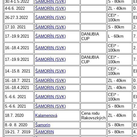
30.4-1.5.2022
ŠAMORÍN (SVK)
S - 80km
E
4-6.6. 2022
ŠAMORÍN (SVK)
ZL - 40km
0.
CEI* -
26-27.3.2022
ŠAMORÍN (SVK)
E
100km
17.10. 2021
ŠAMORÍN (SVK)
S - 80km
2.
DANUBIA
17.-19.9.2021
ŠAMORÍN (SVK)
L - 60km
7.
CUP
CEI* -
16.-18.4.2021
ŠAMORIN (SVK)
2.
100km
DANUBIA
CEI* -
17.-19.9.2021
ŠAMORÍN (SVK)
7.
CUP
100km
CEI* -
14.-15.8. 2021
ŠAMORÍN (SVK)
E
100km
16.-18.7. 2021
ŠAMORÍN (SVK)
ZL - 40km
0.
16.-18.4.2021
ŠAMORIN (SVK)
ZL - 40km
0.
CEI* -
5.-6.6. 2021
ŠAMORIN (SVK)
E
100km
5.-6.6. 2021
ŠAMORIN (SVK)
S - 80km
7.
Cena rodu
18.7. 2020
Kalamenová
ZL - 40km
0.
Rakovszkých
8.-9. 8. 2020
Šamorín
S - 80km
E
19-21. 7. 2019
ŠAMORIN
S - 80km
4.