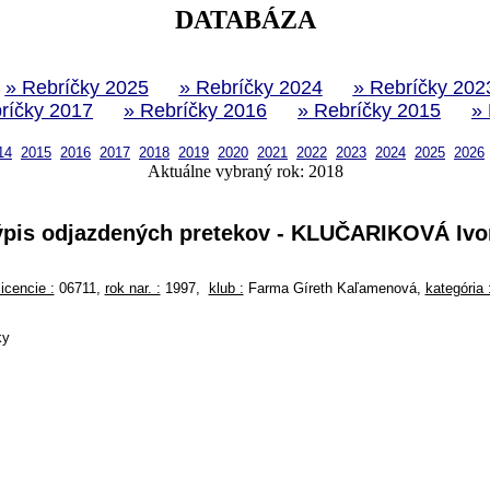
DATABÁZA
» Rebríčky 2025
» Rebríčky 2024
» Rebríčky 202
ríčky 2017
» Rebríčky 2016
» Rebríčky 2015
»
14
2015
2016
2017
2018
2019
2020
2021
2022
2023
2024
2025
2026
Aktuálne vybraný rok: 2018
ýpis odjazdených pretekov - KLUČARIKOVÁ Ivo
licencie :
06711,
rok nar. :
1997,
klub :
Farma Gíreth Kaľamenová,
kategória 
ky