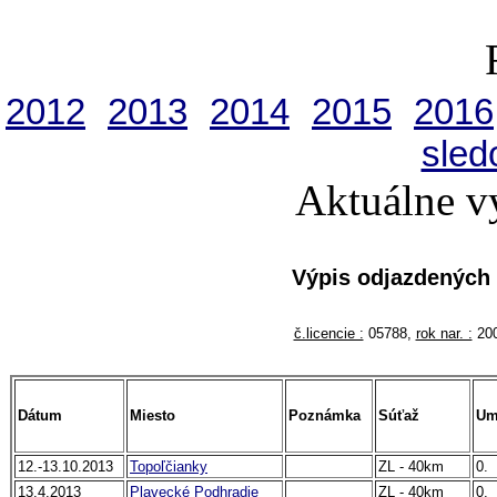
2012
2013
2014
2015
2016
sled
Aktuálne v
Výpis odjazdených
č.licencie :
05788,
rok nar. :
20
Dátum
Miesto
Poznámka
Súťaž
Um
12.-13.10.2013
Topoľčianky
ZL - 40km
0.
13.4.2013
Plavecké Podhradie
ZL - 40km
0.