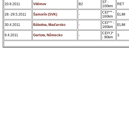
ST -
20.8.2011
Vilémov
B2
RET
100km
CEI*** -
28.-29.5.2011
Šamorín (SVK)
-
ELIM
160km
CEI*** -
30.4.2011
Bábolna, Maďarsko
-
ELIM
160km
CEIYJ*
9.4.2011
Gartow, Německo
-
3.
- 90km