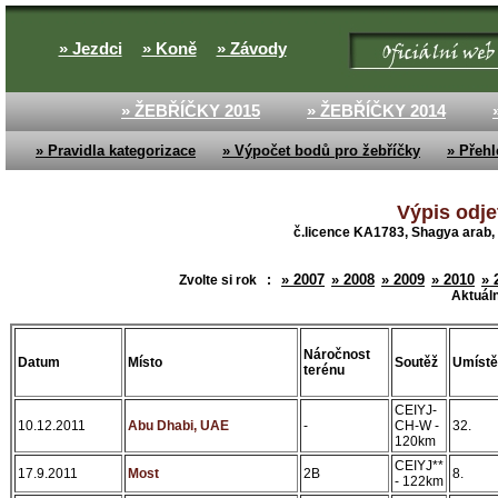
» Jezdci
» Koně
» Závody
» ŽEBŘÍČKY 2015
» ŽEBŘÍČKY 2014
» Pravidla kategorizace
» Výpočet bodů pro žebříčky
» Přehl
Výpis odje
č.licence KA1783, Shagya arab, 
» 2007
» 2008
» 2009
» 2010
» 
Zvolte si rok :
Aktuáln
Náročnost
Datum
Místo
Soutěž
Umístě
terénu
CEIYJ-
10.12.2011
Abu Dhabi, UAE
-
CH-W -
32.
120km
CEIYJ**
17.9.2011
Most
2B
8.
- 122km