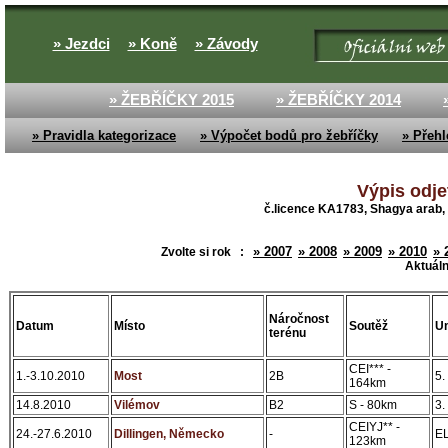
» Jezdci
» Koně
» Závody
» ŽEBŘÍČKY 2015
» ŽEBŘÍČKY 2014
» Pravidla kategorizace
» Výpočet bodů pro žebříčky
» Přehl
Výpis odje
č.licence KA1783, Shagya arab, 
» 2007
» 2008
» 2009
» 2010
» 
Zvolte si rok :
Aktuáln
Náročnost
Datum
Místo
Soutěž
Um
terénu
CEI*** -
1.-3.10.2010
Most
2B
5.
164km
14.8.2010
Vilémov
B2
S - 80km
3.
CEIYJ** -
24.-27.6.2010
Dillingen, Německo
-
E
123km