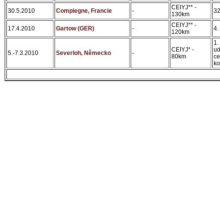
CEIYJ** -
30.5.2010
Compiegne, Francie
-
32
130km
CEIYJ** -
17.4.2010
Gartow (GER)
-
4.
120km
1.
CEIYJ* -
ud
5.-7.3.2010
Severloh, Německo
-
80km
c
ko