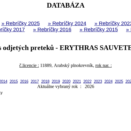
DATABÁZA
» Rebríčky 2025
» Rebríčky 2024
» Rebríčky 202
ríčky 2017
» Rebríčky 2016
» Rebríčky 2015
»
s odjetých preteků - ERYTHRAS SAUVE
č.licencie :
11889, Arabský plnokrevník,
rok nar. :
2014
2015
2016
2017
2018
2019
2020
2021
2022
2023
2024
2025
20
Aktuálne vybraný rok : 2026
ky