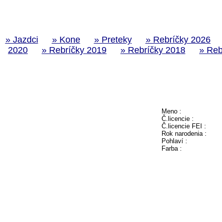
» Jazdci
» Kone
» Preteky
» Rebríčky 2026
2020
» Rebríčky 2019
» Rebríčky 2018
» Reb
Meno :
Č.licencie :
Č.licencie FEI :
Rok narodenia :
Pohlaví :
Farba :