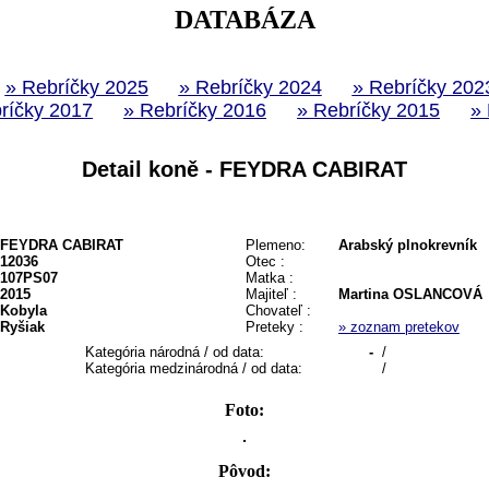
DATABÁZA
» Rebríčky 2025
» Rebríčky 2024
» Rebríčky 202
ríčky 2017
» Rebríčky 2016
» Rebríčky 2015
»
Detail koně - FEYDRA CABIRAT
FEYDRA CABIRAT
Plemeno:
Arabský plnokrevník
12036
Otec :
107PS07
Matka :
2015
Majiteľ :
Martina OSLANCOVÁ
Kobyla
Chovateľ :
Ryšiak
Preteky :
» zoznam pretekov
Kategória národná / od data:
-
/
Kategória medzinárodná / od data:
/
Foto:
Pôvod: