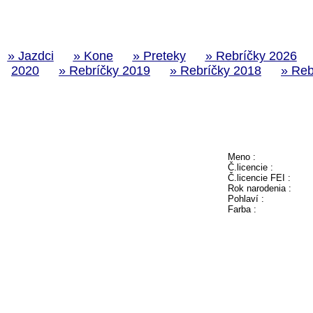
» Jazdci
» Kone
» Preteky
» Rebríčky 2026
2020
» Rebríčky 2019
» Rebríčky 2018
» Reb
Meno :
Č.licencie :
Č.licencie FEI :
Rok narodenia :
Pohlaví :
Farba :