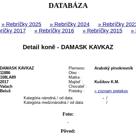
DATABÁZA
» Rebríčky 2025
» Rebríčky 2024
» Rebríčky 202
ríčky 2017
» Rebríčky 2016
» Rebríčky 2015
»
Detail koně - DAMASK KAVKAZ
DAMASK KAVKAZ
Plemeno:
Arabský plnokrevník
11886
Otec :
108LA89
Matka :
2017
Majiteľ :
Kušikov K.M.
Valach
Chovateľ :
Beluš
Preteky :
» zoznam pretekov
Kategória národná / od data:
-
/
Kategória medzinárodná / od data:
/
Foto:
Pôvod: