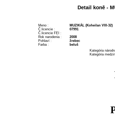
Detail koně - M
Meno :
MUZIKÁL (Koheilan VIII-32)
Č.licencie :
07991
Č.licencie FEI :
Rok narodenia :
2008
Pohlaví :
žrebec
Farba :
beluš
Kategória národn
Kategória medzin