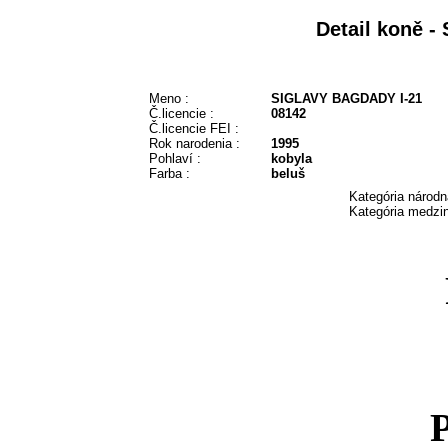
Detail koně 
Meno :
SIGLAVY BAGDADY I-21
Č.licencie :
08142
Č.licencie FEI :
Rok narodenia :
1995
Pohlaví :
kobyla
Farba :
beluš
Kategória národn
Kategória medzin