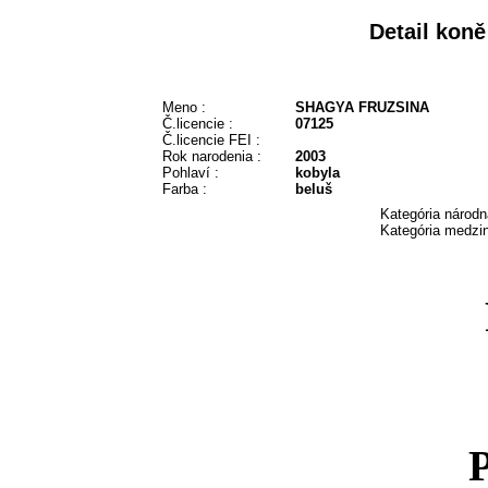
Detail kon
Meno :
SHAGYA FRUZSINA
Č.licencie :
07125
Č.licencie FEI :
Rok narodenia :
2003
Pohlaví :
kobyla
Farba :
beluš
Kategória národn
Kategória medzin