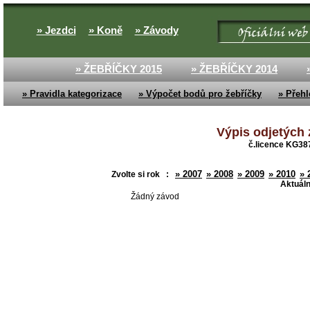
» Jezdci
» Koně
» Závody
» ŽEBŘÍČKY 2015
» ŽEBŘÍČKY 2014
» Pravidla kategorizace
» Výpočet bodů pro žebříčky
» Přehl
Výpis odjetých 
č.licence KG387
» 2007
» 2008
» 2009
» 2010
» 
Zvolte si rok :
Aktuáln
Žádný závod