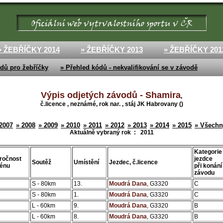
» ŽEBŘÍČKY 2014
» ŽEBŘÍČKY 2013
» ŽEBŘÍČKY 201
dů pro žebříčky
» Přehled kódů - nekvalifikování se v závodě
Výpis odjetých závodů - Shamira
,
č.licence , neznámé, rok nar. , stáj JK Habrovany ()
2007
» 2008
» 2009
» 2010
» 2011
» 2012
» 2013
» 2014
» 2015
» Všechn
Aktuálně vybraný rok :
2011
Kategorie
ročnost
jezdce
Soutěž
Umístění
Jezdec, č.licence
rénu
při konání
závodu
S - 80km
13.
Moudrá Dana
, G3320
C
S - 80km
1.
Moudrá Dana
, G3320
C
L - 60km
9.
Moudrá Dana
, G3320
B
L - 60km
8.
Moudrá Dana
, G3320
B