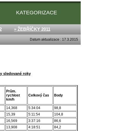
KATEGORIZACE
2
» ŽEBŘÍČKY 2011
Datum aktualizace : 17.3.2015
y sledované roky
Prům.
rychlost
Celkový čas
Body
km/h
14,368
5:34:04
98,8
15,39
5:11:54
104,8
16,569
3:37:16
86,6
13,908
4:18:51
84,2