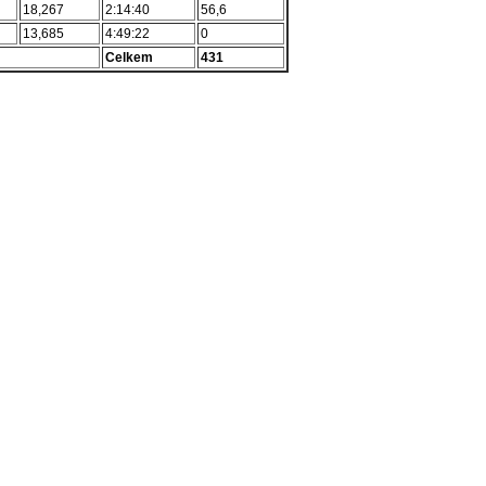
18,267
2:14:40
56,6
13,685
4:49:22
0
Celkem
431