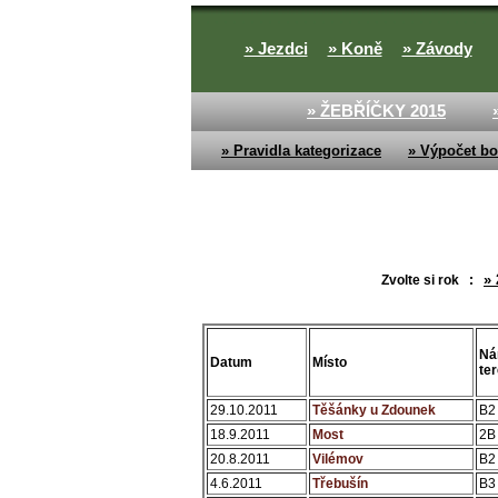
» Jezdci
» Koně
» Závody
» ŽEBŘÍČKY 2015
» Pravidla kategorizace
» Výpočet bo
» 
Zvolte si rok :
Ná
Datum
Místo
te
29.10.2011
Těšánky u Zdounek
B2
18.9.2011
Most
2B
20.8.2011
Vilémov
B2
4.6.2011
Třebušín
B3