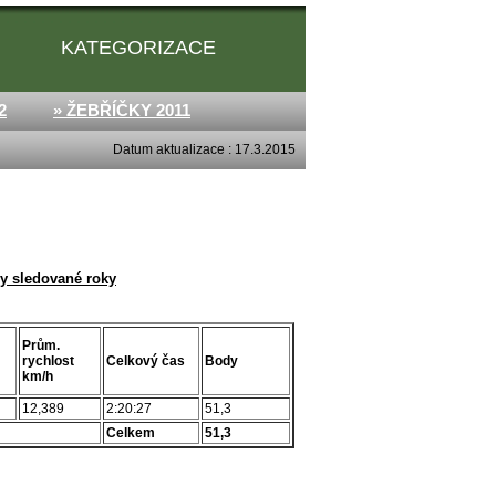
KATEGORIZACE
2
» ŽEBŘÍČKY 2011
Datum aktualizace : 17.3.2015
y sledované roky
Prům.
rychlost
Celkový čas
Body
km/h
12,389
2:20:27
51,3
Celkem
51,3