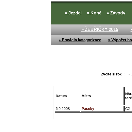
» Jezdci
» Koně
» Závody
» ŽEBŘÍČKY 2015
» Pravidla kategorizace
» Výpočet bo
» 
Zvolte si rok :
Nár
Datum
Místo
ter
6.9.2008
Paseky
C2