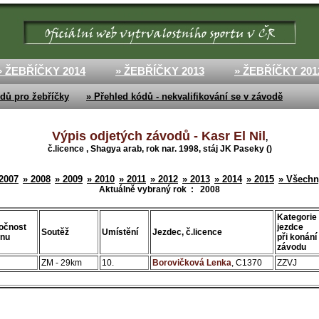
» ŽEBŘÍČKY 2014
» ŽEBŘÍČKY 2013
» ŽEBŘÍČKY 201
dů pro žebříčky
» Přehled kódů - nekvalifikování se v závodě
Výpis odjetých závodů - Kasr El Nil
,
č.licence , Shagya arab, rok nar. 1998, stáj JK Paseky ()
2007
» 2008
» 2009
» 2010
» 2011
» 2012
» 2013
» 2014
» 2015
» Všechn
Aktuálně vybraný rok :
2008
Kategorie
očnost
jezdce
Soutěž
Umístění
Jezdec, č.licence
énu
při konání
závodu
ZM - 29km
10.
Borovičková Lenka
, C1370
ZZVJ