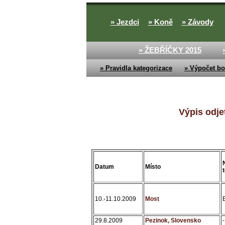
» Jezdci
» Koně
» Závody
» ŽEBŘÍČKY 2015
» Pravidla kategorizace
» Výpočet bo
Výpis odje
Datum
Místo
10.-11.10.2009
Most
29.8.2009
Pezinok, Slovensko
-