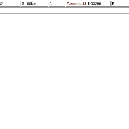
B2
S - 80km
1.
Tuzemec 13
, KG3296
E