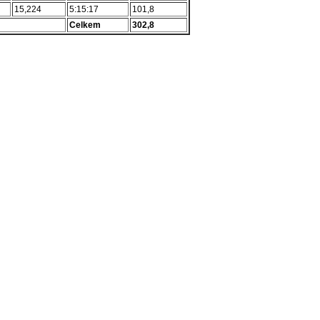
15,224
5:15:17
101,8
Celkem
302,8