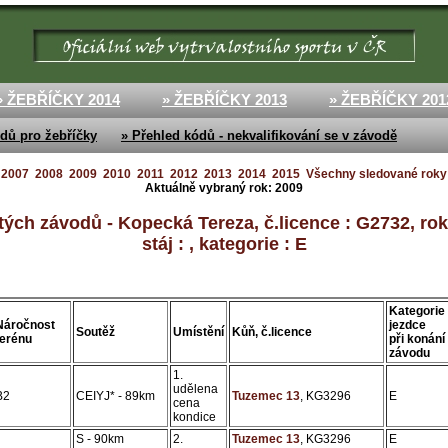
» ŽEBŘÍČKY 2014
» ŽEBŘÍČKY 2013
» ŽEBŘÍČKY 201
dů pro žebříčky
» Přehled kódů - nekvalifikování se v závodě
2007
2008
2009
2010
2011
2012
2013
2014
2015
Všechny sledované roky
Aktuálně vybraný rok:
2009
tých závodů - Kopecká Tereza, č.licence : G2732, rok 
stáj : , kategorie : E
Kategorie
Náročnost
jezdce
Soutěž
Umístění
Kůň, č.licence
terénu
při konání
závodu
1.
udělena
B2
CEIYJ* - 89km
Tuzemec 13
, KG3296
E
cena
kondice
S - 90km
2.
Tuzemec 13
, KG3296
E