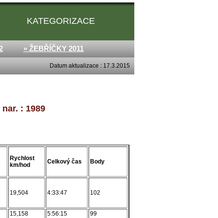
KATEGORIZACE
2
» ŽEBŘÍČKY 2011
Datum aktualizace : 17.3.2015
nar. : 1989
Rychlost
Celkový čas
Body
km/hod
19,504
4:33:47
102
15,158
5:56:15
99