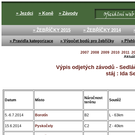
» Jezdci
» Koně
» Závody
» ŽEBŘÍČKY 2015
» ŽEBŘÍČKY 2014
» Pravidla kategorizace
» Výpočet bodů pro žebříčky
» Přehl
2007
2008
2009
2010
2011
2
Aktuál
Výpis odjetých závodů - Sedláč
stáj : Ida 
Náročnost
Datum
Místo
Soutěž
terénu
5.-6.7.2014
Borotín
B2
L - 63km
15.6.2014
Pyskočely
C2
Z - 40km