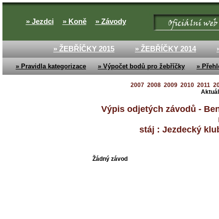
» Jezdci
» Koně
» Závody
» ŽEBŘÍČKY 2015
» ŽEBŘÍČKY 2014
» Pravidla kategorizace
» Výpočet bodů pro žebříčky
» Přehl
2007
2008
2009
2010
2011
2
Aktuál
Výpis odjetých závodů - Ben
stáj : Jezdecký klu
Žádný závod