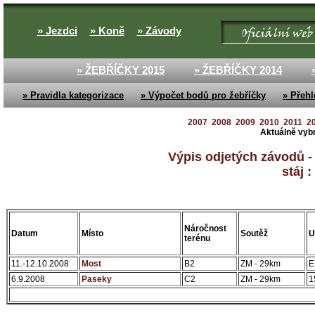
» Jezdci
» Koně
» Závody
» ŽEBŘÍČKY 2015
» ŽEBŘÍČKY 2014
» Pravidla kategorizace
» Výpočet bodů pro žebříčky
» Přehl
2007
2008
2009
2010
2011
2
Aktuálně vyb
Výpis odjetých závodů - H
stáj :
Náročnost
Datum
Místo
Soutěž
U
terénu
11.-12.10.2008
Most
B2
ZM - 29km
E
6.9.2008
Paseky
C2
ZM - 29km
1