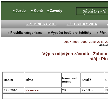
» Jezdci
» Koně
» Závody
» ŽEBŘÍČKY 2015
» ŽEBŘÍČKY 2014
» Pravidla kategorizace
» Výpočet bodů pro žebříčky
» Přehl
2007
2008
2009
2010
2011
2
Aktuál
Výpis odjetých závodů - Žahourko
stáj : Pi
Náročnost
Datum
Místo
Soutěž
U
terénu
17.4.2010
Kašovice
2B
Z - 48km
E