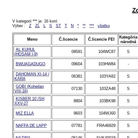
Z
V kategorii *** je: 16 koní
Výber :
Z
ZL
L
S
ST
T
N
*
**
***
všetko
Kategória
Meno
Č.licencie
Č.licencie FEI
národná
AL KUHUL
08591
104WC87
S
(HOSAM I-9)
BWUAGADUGO
09604
103HW84
-
DAHOMAN XI-14 /
06381
103YA82
S
KARA
GOBI (Koheilan
07130
103ZA48
S
VIII-16)
KISBER 10 /SH
8804
103BK98
S
XXV-27
MIZ ELLA
9603
104WJ60
S
NAFFA DE LAPP
07781
FRA46929
S
NAZIRA
05146
SVK40018
S