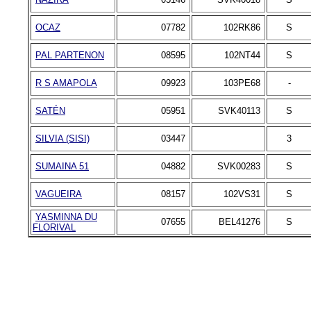
OCAZ
07782
102RK86
S
PAL PARTENON
08595
102NT44
S
R S AMAPOLA
09923
103PE68
-
SATÉN
05951
SVK40113
S
SILVIA (SISI)
03447
3
SUMAINA 51
04882
SVK00283
S
VAGUEIRA
08157
102VS31
S
YASMINNA DU
07655
BEL41276
S
FLORIVAL