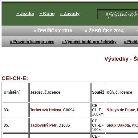
» Jezdci
» Koně
» Závody
» ŽEBŘÍČKY 2015
» ŽEBŘÍČKY 2014
» Pravidla kategorizace
» Výpočet bodů pro žebříčky
» Přehl
Výsledky - Š
CEI-CH-E:
Umístění
Jezdec, č.licence
Soutěž
Kůň, č. licence
CEI-
33.
Terberová Helena
, C0094
CH-E -
Nikaya de Paute
,
160km
CEI-
35.
Jadlovský Petr
, D1085
CH-E -
Sioux Dakota
, KK
160km
CEI-