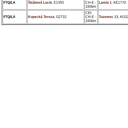
FTQ/LA
Škábová Lucie
, E1355
CH-E -
Lamia 1
, KE1770
160km
CEI-
FTQ/LA
Kopecká Tereza
, G2732
CH-E -
Tuzemec 13
, KG3
160km