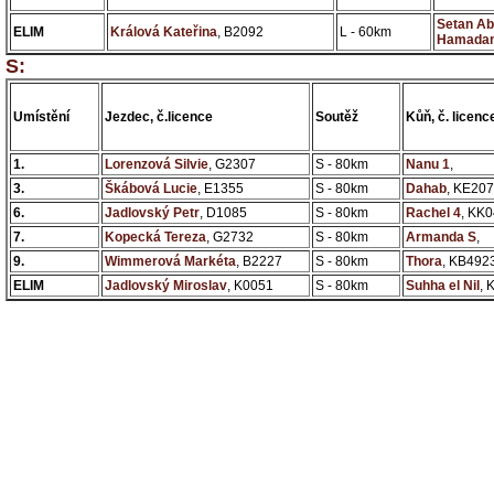
Setan A
ELIM
Králová Kateřina
, B2092
L - 60km
Hamada
S:
Umístění
Jezdec, č.licence
Soutěž
Kůň, č. licenc
1.
Lorenzová Silvie
, G2307
S - 80km
Nanu 1
,
3.
Škábová Lucie
, E1355
S - 80km
Dahab
, KE20
6.
Jadlovský Petr
, D1085
S - 80km
Rachel 4
, KK
7.
Kopecká Tereza
, G2732
S - 80km
Armanda S
,
9.
Wimmerová Markéta
, B2227
S - 80km
Thora
, KB492
ELIM
Jadlovský Miroslav
, K0051
S - 80km
Suhha el Nil
, 