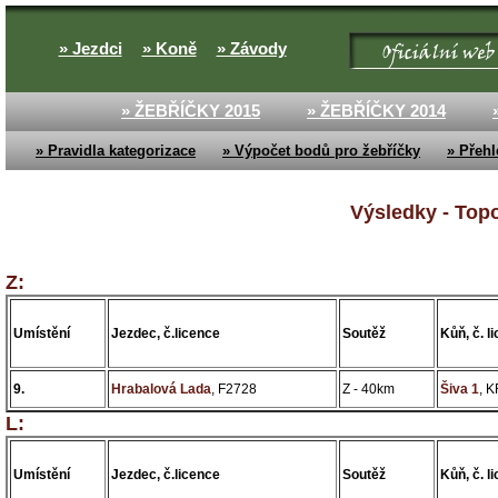
» Jezdci
» Koně
» Závody
» ŽEBŘÍČKY 2015
» ŽEBŘÍČKY 2014
» Pravidla kategorizace
» Výpočet bodů pro žebříčky
» Přehl
Výsledky - Topo
Z:
Umístění
Jezdec, č.licence
Soutěž
Kůň, č. l
9.
Hrabalová Lada
, F2728
Z - 40km
Šiva 1
, 
L:
Umístění
Jezdec, č.licence
Soutěž
Kůň, č. l