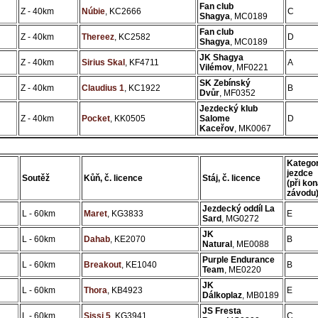
Fan club
Z - 40km
Núbie
, KC2666
C
Shagya
, MC0189
Fan club
Z - 40km
Thereez
, KC2582
D
Shagya
, MC0189
JK Shagya
Z - 40km
Sirius Skal
, KF4711
A
Vilémov
, MF0221
SK Zebínský
Z - 40km
Claudius 1
, KC1922
B
Dvůr
, MF0352
Jezdecký klub
Z - 40km
Pocket
, KK0505
Salome
D
Kaceřov
, MK0067
Kategor
jezdce
Soutěž
Kůň, č. licence
Stáj, č. licence
(při kon
závodu
Jezdecký oddíl La
L - 60km
Maret
, KG3833
E
Sard
, MG0272
JK
L - 60km
Dahab
, KE2070
B
Natural
, ME0088
Purple Endurance
L - 60km
Breakout
, KE1040
B
Team
, ME0220
JK
L - 60km
Thora
, KB4923
E
Dálkoplaz
, MB0189
JS Fresta
L - 60km
Sissi 5
, KG3941
C