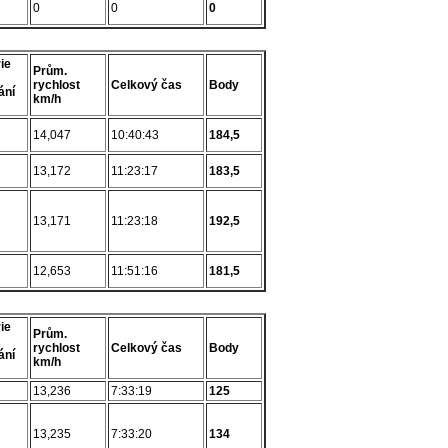
0
0
0
ie
Prům.
rychlost
Celkový čas
Body
ání
km/h
14,047
10:40:43
184,5
13,172
11:23:17
183,5
13,171
11:23:18
192,5
12,653
11:51:16
181,5
ie
Prům.
rychlost
Celkový čas
Body
ání
km/h
13,236
7:33:19
125
13,235
7:33:20
134