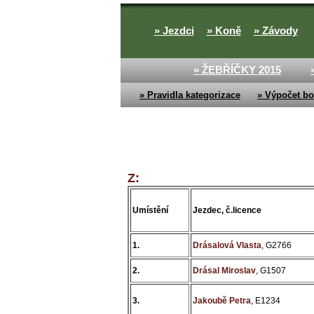
» Jezdci
» Koně
» Závody
» ŽEBŘÍČKY 2015
» Pravidla kategorizace
» Výpočet bo
Z:
Umístění
Jezdec, č.licence
1.
Drásalová Vlasta
, G2766
2.
Drásal Miroslav
, G1507
3.
Jakoubě Petra
, E1234