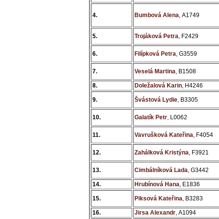
4.
Bumbová Alena
, A1749
5.
Trojáková Petra
, F2429
6.
Filípková Petra
, G3559
7.
Veselá Martina
, B1508
8.
Doležalová Karin
, H4246
9.
Švástová Lydie
, B3305
10.
Galatík Petr
, L0062
11.
Vavrušková Kateřina
, F4054
12.
Zahálková Kristýna
, F3921
13.
Cimbálníková Lada
, G3442
14.
Hrubínová Hana
, E1836
15.
Piksová Kateřina
, B3283
16.
Jirsa Alexandr
, A1094