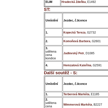
ELIM
Hradecká Zdeňka
, E1492
ST:
Umístění
Jezdec, č.licence
1.
Kopecká Tereza
, G2732
2.
Komoňová Barbora
, G2601
3.
udělena
Jadlovský Petr
, D1085
cena
kondice
4.
Hemzalová Kateřina
, G2591
Další soutěž - S:
Umístění
Jezdec, č.licence
1.
Terberová Markéta
, E1185
2.
udělena
Wimmerová Markéta
, B2227
cena