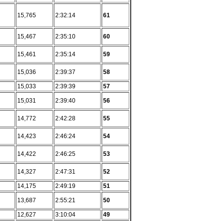
15,765
2:32:14
61
15,467
2:35:10
60
15,461
2:35:14
59
15,036
2:39:37
58
15,033
2:39:39
57
15,031
2:39:40
56
14,772
2:42:28
55
14,423
2:46:24
54
14,422
2:46:25
53
14,327
2:47:31
52
14,175
2:49:19
51
13,687
2:55:21
50
12,627
3:10:04
49