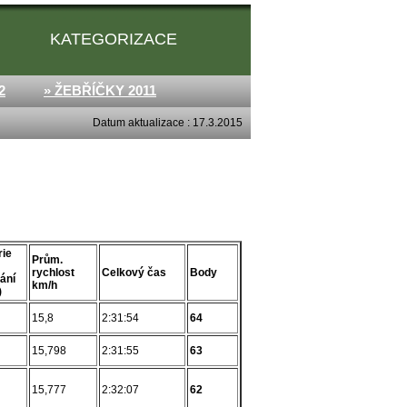
KATEGORIZACE
2
» ŽEBŘÍČKY 2011
Datum aktualizace : 17.3.2015
rie
Prům.
rychlost
Celkový čas
Body
nání
km/h
)
15,8
2:31:54
64
15,798
2:31:55
63
15,777
2:32:07
62