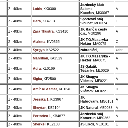
Jezdecký klub
Z - 40km
Lobin
, KK0300
Salome
A
Kaceřov
, MK0067
Sportovní stáj
Z - 40km
Hara
, KF4713
E
Sinuhet
, MF0374
JK Ranč u cesty
Z - 40km
Zara Thustra
, KG3410
A
o.s.
, MG0296
JK T.G.Masaryka -
Z - 40km
Alakma
, KV0365
C
Hektor
, MA0075
Z - 40km
Syrgyn
, KA2522
zahraniční
,
zahr
JK T.G.Masaryka -
Z - 40km
Mahriban
, KA2529
A
Hektor
, MA0075
JS Galatík
Z - 40km
Adra
, KL0169
A
Těšánky
, ML0029
JK Shagya
Z - 40km
Sigita
, KF2500
A
Vilémov
, MF0221
JK Shagya
Z - 40km
Amír Al Asmar
, KE1640
D
Vilémov
, MF0221
JK
Z - 40km
Jessika 1
, KG3967
A
Habrovany
, MG0151
Z - 40km
Sheytan
, KE2104
JK Natural
, ME0088
A
Jezdecká stáj
Z - 40km
Portorico 1
, KB4877
A
Kamerun
, MB0362
Z - 40km
Sherkel
, KE2108
JS Likoli
, ME0101
E