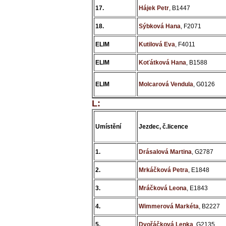
17.
Hájek Petr
, B1447
18.
Sýbková Hana
, F2071
ELIM
Kutilová Eva
, F4011
ELIM
Koťátková Hana
, B1588
ELIM
Molcarová Vendula
, G0126
L:
Umístění
Jezdec, č.licence
1.
Drásalová Martina
, G2787
2.
Mrkáčková Petra
, E1848
3.
Mráčková Leona
, E1843
4.
Wimmerová Markéta
, B2227
5.
Dvořáčková Lenka
, G2135