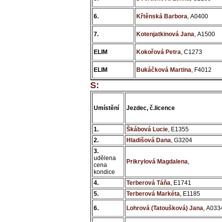
6.
Křtěnská Barbora
, A0400
7.
Kotenjatkinová Jana
, A1500
ELIM
Kokořová Petra
, C1273
ELIM
Bukáčková Martina
, F4012
S:
Umístění
Jezdec, č.licence
1.
Škábová Lucie
, E1355
2.
Hladišová Dana
, G3204
3.
udělena
Prikrylová Magdalena
,
cena
kondice
4.
Terberová Táňa
, E1741
5.
Terberová Markéta
, E1185
6.
Lohrová (Tatoušková) Jana
, A033