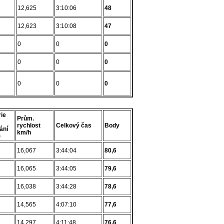
12,625
3:10:06
48
12,623
3:10:08
47
0
0
0
0
0
0
0
0
0
ie
Prům.
rychlost
Celkový čas
Body
ání
km/h
)
16,067
3:44:04
80,6
16,065
3:44:05
79,6
16,038
3:44:28
78,6
14,565
4:07:10
77,6
14,297
4:11:48
76,6