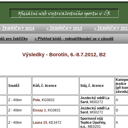
» ŽEBŘÍČKY 2014
» ŽEBŘÍČKY 2013
» ŽEBŘÍČKY 201
dů pro žebříčky
» Přehled kódů - nekvalifikování se v závodě
Výsledky - Borotín, 6.-8.7.2012, B2
Katego
jezdce
Soutěž
Kůň, č. licence
Stáj, č. licence
(při ko
závodu
Jezdecký oddíl La
Z - 40km
Pola
, KG3832
A
Sard
, MG0272
Jezdecký oddíl La
Z - 40km
Essay 1
, KG3831
D
Sard
, MG0272
Sportovní stáj
Z - 40km
Laura 15
, KE1672
Teplice Úpořiny,
A
o.s.
, ME0201