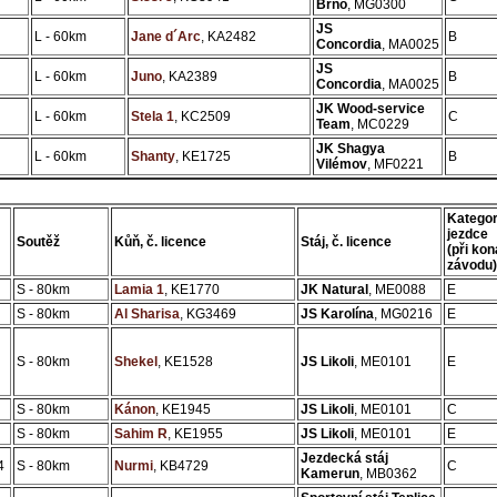
Brno
, MG0300
JS
L - 60km
Jane d´Arc
, KA2482
B
Concordia
, MA0025
JS
L - 60km
Juno
, KA2389
B
Concordia
, MA0025
JK Wood-service
L - 60km
Stela 1
, KC2509
C
Team
, MC0229
JK Shagya
L - 60km
Shanty
, KE1725
B
Vilémov
, MF0221
Kategor
jezdce
Soutěž
Kůň, č. licence
Stáj, č. licence
(při kon
závodu)
S - 80km
Lamia 1
, KE1770
JK Natural
, ME0088
E
S - 80km
Al Sharisa
, KG3469
JS Karolína
, MG0216
E
S - 80km
Shekel
, KE1528
JS Likoli
, ME0101
E
S - 80km
Kánon
, KE1945
JS Likoli
, ME0101
C
S - 80km
Sahim R
, KE1955
JS Likoli
, ME0101
E
Jezdecká stáj
4
S - 80km
Nurmi
, KB4729
C
Kamerun
, MB0362