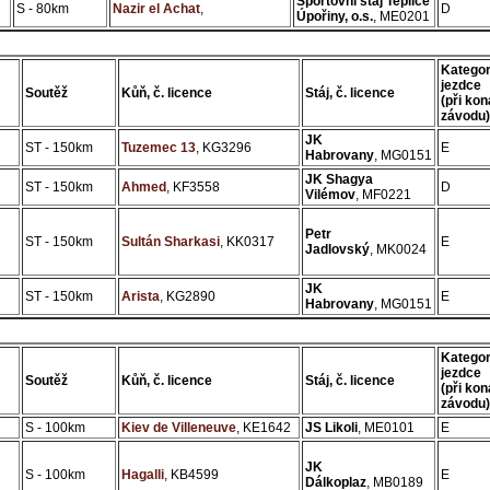
Sportovní stáj Teplice
S - 80km
Nazir el Achat
,
D
Úpořiny, o.s.
, ME0201
Kategor
jezdce
Soutěž
Kůň, č. licence
Stáj, č. licence
(při kon
závodu)
JK
ST - 150km
Tuzemec 13
, KG3296
E
Habrovany
, MG0151
JK Shagya
ST - 150km
Ahmed
, KF3558
D
Vilémov
, MF0221
Petr
ST - 150km
Sultán Sharkasi
, KK0317
E
Jadlovský
, MK0024
JK
ST - 150km
Arista
, KG2890
E
Habrovany
, MG0151
Kategor
jezdce
Soutěž
Kůň, č. licence
Stáj, č. licence
(při kon
závodu)
S - 100km
Kiev de Villeneuve
, KE1642
JS Likoli
, ME0101
E
JK
S - 100km
Hagalli
, KB4599
E
Dálkoplaz
, MB0189