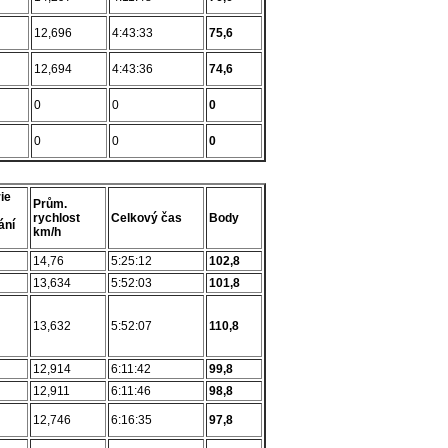
12,696
4:43:33
75,6
12,694
4:43:36
74,6
0
0
0
0
0
0
ie
Prům.
rychlost
Celkový čas
Body
ání
km/h
14,76
5:25:12
102,8
13,634
5:52:03
101,8
13,632
5:52:07
110,8
12,914
6:11:42
99,8
12,911
6:11:46
98,8
12,746
6:16:35
97,8