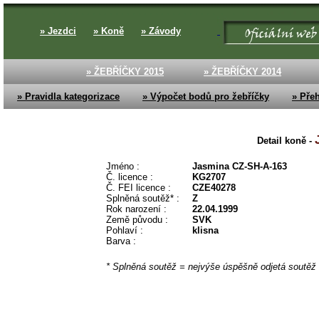
» Jezdci
» Koně
» Závody
» ŽEBŘÍČKY 2015
» ŽEBŘÍČKY 2014
» Pravidla kategorizace
» Výpočet bodů pro žebříčky
» Přeh
Detail koně -
Jméno :
Jasmina CZ-SH-A-163
Č. licence :
KG2707
Č. FEI licence :
CZE40278
Splněná soutěž* :
Z
Rok narození :
22.04.1999
Země původu :
SVK
Pohlaví :
klisna
Barva :
* Splněná soutěž = nejvýše úspěšně odjetá soutěž (v