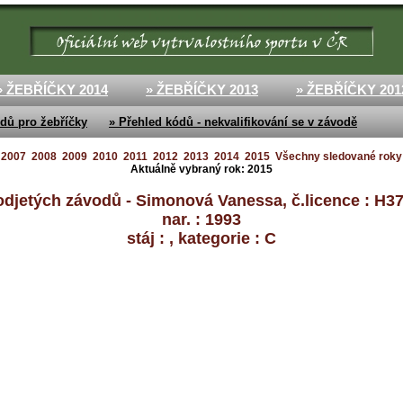
» ŽEBŘÍČKY 2014
» ŽEBŘÍČKY 2013
» ŽEBŘÍČKY 201
dů pro žebříčky
» Přehled kódů - nekvalifikování se v závodě
2007
2008
2009
2010
2011
2012
2013
2014
2015
Všechny sledované roky
Aktuálně vybraný rok:
2015
odjetých závodů - Simonová Vanessa, č.licence : H37
nar. : 1993
stáj : , kategorie : C