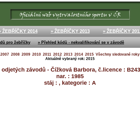
» ŽEBŘÍČKY 2014
» ŽEBŘÍČKY 2013
» ŽEBŘÍČKY 201
dů pro žebříčky
» Přehled kódů - nekvalifikování se v závodě
2007
2008
2009
2010
2011
2012
2013
2014
2015
Všechny sledované roky
Aktuálně vybraný rok:
2015
 odjetých závodů - Čížková Barbora, č.licence : B243
nar. : 1985
stáj : , kategorie : A