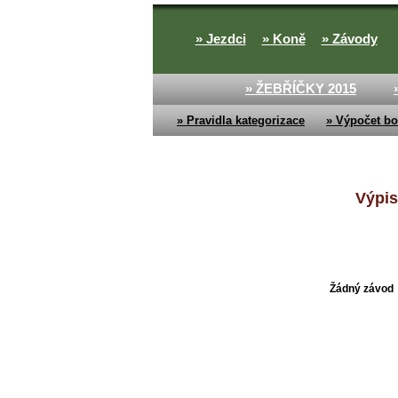
» Jezdci
» Koně
» Závody
» ŽEBŘÍČKY 2015
» Pravidla kategorizace
» Výpočet bo
Výpis
Žádný závod