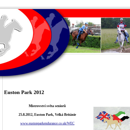
Euston Park 2012
Mistrovství světa seniorů
25.8.2012, Euston Park, Velká Británie
www.eustonparkendurance.co.uk/WEC