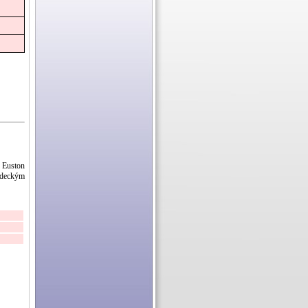
m Euston
zdeckým