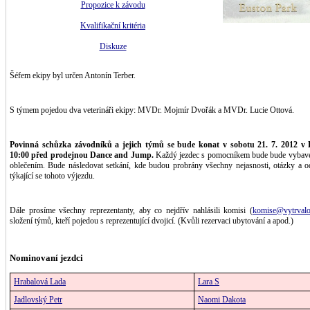
Propozice k závodu
Kvalifikační kritéria
Diskuze
Šéfem ekipy byl určen Antonín Terber.
S týmem pojedou dva veterináři ekipy: MVDr. Mojmír Dvořák a MVDr. Lucie Ottová.
Povinná schůzka závodníků a jejich týmů se bude konat v sobotu 21. 7. 2012 v 
10:00 před prodejnou Dance and Jump.
Každý jezdec s pomocníkem bude bude vybave
oblečením. Bude následovat setkání, kde budou probrány všechny nejasnosti, otázky a 
týkající se tohoto výjezdu.
Dále prosíme všechny reprezentanty, aby co nejdřív nahlásili komisi (
komise@vytrvalo
složení týmů, kteří pojedou s reprezentující dvojicí. (Kvůli rezervaci ubytování a apod.)
Nominovaní jezdci
Hrabalová Lada
Lara S
Jadlovský Petr
Naomi Dakota