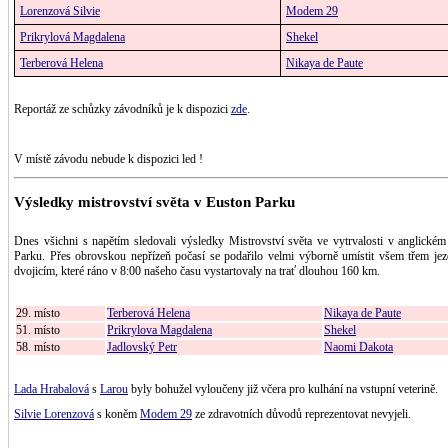
Lorenzová Silvie
Modem 29
Prikrylová Magdalena
Shekel
Terberová Helena
Nikaya de Paute
Reportáž ze schůzky závodníků je k dispozici
zde
.
V místě závodu nebude k dispozici led !
Výsledky mistrovství světa v Euston Parku
Dnes všichni s napětím sledovali výsledky Mistrovství světa ve vytrvalosti v anglické
Parku. Přes obrovskou nepřízeň počasí se podařilo velmi výborně umístit všem třem je
dvojicím, které ráno v 8:00 našeho času vystartovaly na trať dlouhou 160 km.
29. místo
Terberová Helena
Nikaya de Paute
51. místo
Prikrylova Magdalena
Shekel
58. místo
Jadlovský Petr
Naomi Dakota
Lada Hrabalová
s
Larou
byly bohužel vyloučeny již včera pro kulhání na vstupní veterině.
Silvie Lorenzová
s koněm
Modem 29
ze zdravotních důvodů reprezentovat nevyjeli.