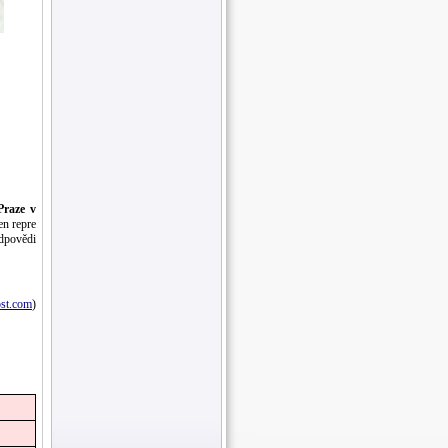
Praze v
n repre
odpovědi
st.com
)